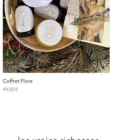
Coffret Flore
Aperçu rapide
Prix
44,00 €