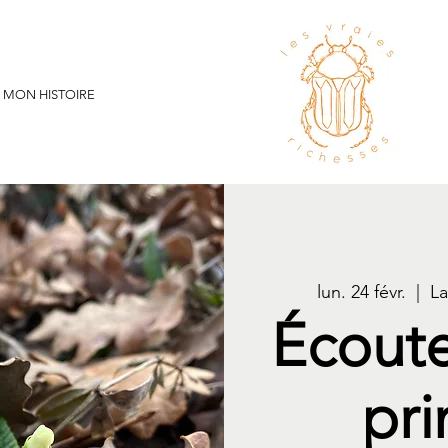
MON HISTOIRE
lun. 24 févr.
  |  
La
Écoute
pri