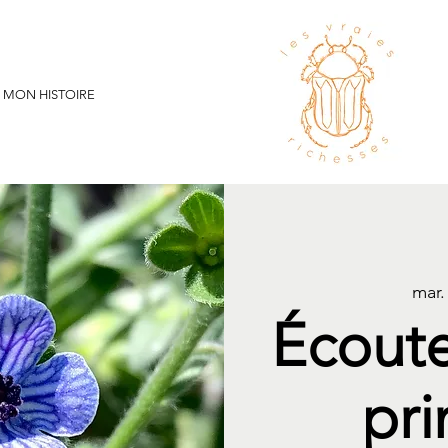
MON HISTOIRE
mar. 
Écoute
pri